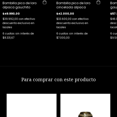
Bombilla pico de loro
Bombilla pico de loro
Bomb
alpaca gauchito
cincelada alpaca
gau
$49.990,00
$42.000,00
$57.
$39.992,00
con
efectivo
$33.600,00
con
efectivo
$46.
descuento exclusivo en
descuento exclusivo en
desc
locales
locales
local
6
cuotas sin interés de
6
cuotas sin interés de
6
cuo
$8.331,67
$7.000,00
$9.5
Para comprar con este producto