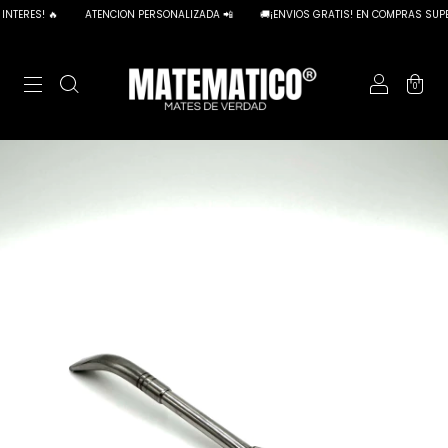
TERES! 🔥
ATENCION PERSONALIZADA 📲
🚚¡ENVIOS GRATIS! EN COMPRAS SUPERI
0