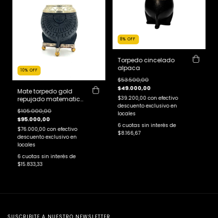
8
%
OFF
Torpedo cincelado
alpaca
10
%
OFF
$53.500,00
$49.000,00
Mate torpedo gold
$39.200,00
con
efectivo
repujado matematico
descuento exclusivo en
exclusivo
$105.000,00
locales
$95.000,00
6
cuotas sin interés de
$76.000,00
con
efectivo
$8.166,67
descuento exclusivo en
locales
6
cuotas sin interés de
$15.833,33
SUSCRIBITE A NUESTRO NEWSLETTER