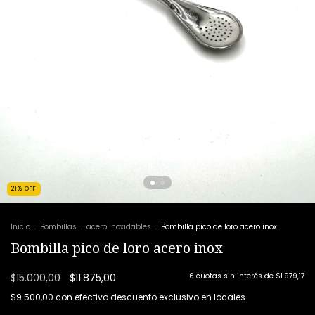
21
%
OFF
Inicio
.
Bombillas
.
acero inoxidables
.
Bombilla pico de loro acero inox
Bombilla pico de loro acero inox
$15.000,00
$11.875,00
6
cuotas sin interés de
$1.979,17
$9.500,00
con
efectivo descuento exclusivo en locales