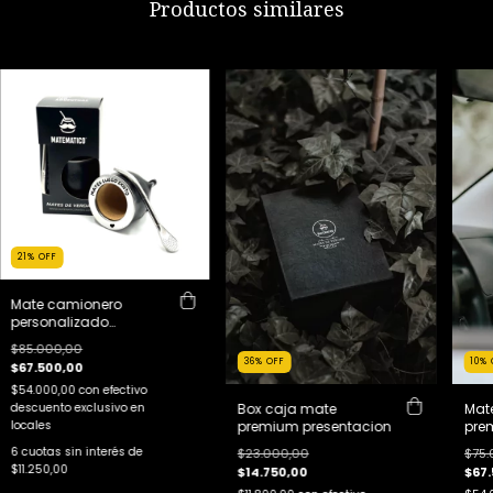
Productos similares
21
%
OFF
Mate camionero
personalizado
premium + bombilla+
$85.000,00
caja de regalo
36
%
OFF
10
%
$67.500,00
$54.000,00
con
efectivo
descuento exclusivo en
Box caja mate
Mate
locales
premium presentacion
pre
con 
6
cuotas sin interés de
$23.000,00
$75.
loro
$11.250,00
$14.750,00
$67.