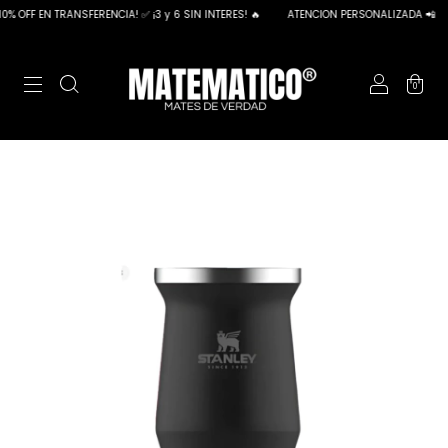
% OFF EN TRANSFERENCIA! ✅ ¡3 y 6 SIN INTERES! 🔥
ATENCION PERSONALIZADA 📲
0