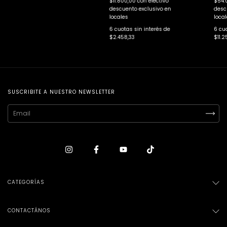
$11.800,00
con
efectivo
$54.
descuento exclusivo en
desc
locales
local
6
cuotas sin interés de
6
cuo
$2.458,33
$11.2
SUSCRIBITE A NUESTRO NEWSLETTER
CATEGORÍAS
CONTACTÁNOS