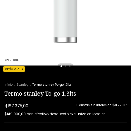
SIN STOCK
ENVÍO GRATIS
Inicio
.
Stanley
.
Termo stanley To-go 1,3lts
Termo stanley To-go 1,3lts
$187.375,00
6
cuotas sin interés de
$31.229,17
$149.900,00
con
efectivo descuento exclusivo en locales