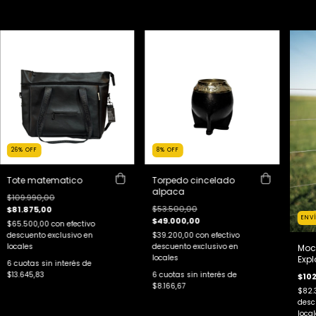
26
%
OFF
8
%
OFF
Tote matematico
Torpedo cincelado
alpaca
$109.990,00
$53.500,00
$81.875,00
ENV
$49.000,00
$65.500,00
con
efectivo
descuento exclusivo en
$39.200,00
con
efectivo
locales
descuento exclusivo en
Moc
locales
Expl
6
cuotas sin interés de
$13.645,83
6
cuotas sin interés de
$102
$8.166,67
$82.
desc
local