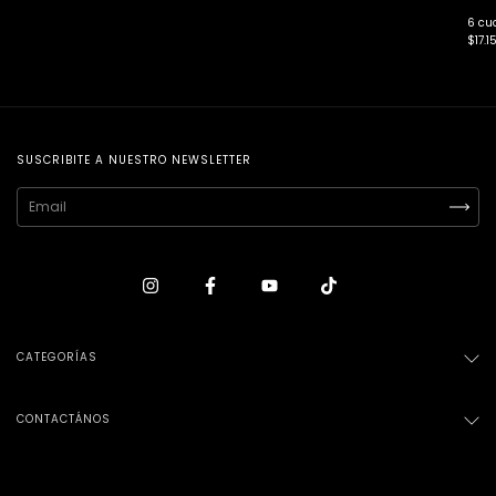
6
cuo
$17.1
SUSCRIBITE A NUESTRO NEWSLETTER
CATEGORÍAS
CONTACTÁNOS