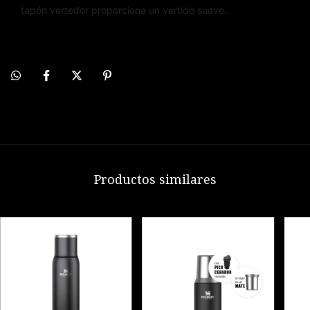
tapón vertedor proporciona un vertido suave.
Productos similares