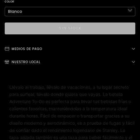
COLOR
MEDIOS DE PAGO
NUESTRO LOCAL
Llévalo al trabajo, llévalo de vacaciones, a tu lugar secreto
para surfear, llévalo donde quiera que vayas. La botella
Adventure To-Go es perfecta para llevar tus bebidas frías o
calientes favoritas, manteniéndolas a la temperatura ideal
durante horas. Fácil de empacar o transportar gracias a su
diseño moderno y aerodinámico, es a prueba de fugas y fácil
de confiar dado el rendimiento legendario de Stanley. La
tapa aislada también es una taza para beber fácilmente y el