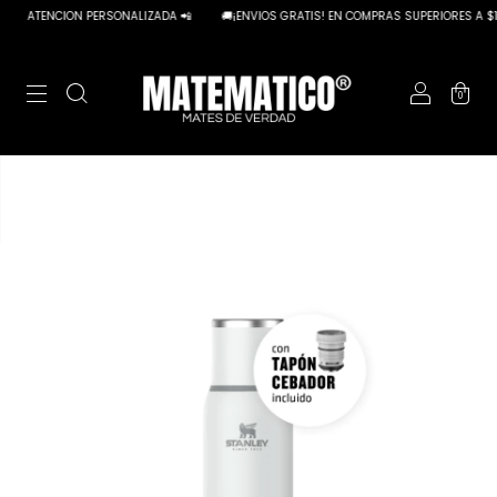
ATENCION PERSONALIZADA 📲
🚚¡ENVIOS GRATIS! EN COMPRAS SUPERIORES A $100
0