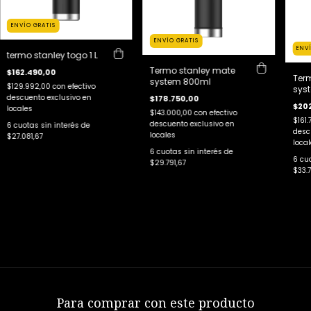
ENVÍO GRATIS
ENVÍO GRATIS
ENV
termo stanley togo 1 L
Termo stanley mate
$162.490,00
Ter
system 800ml
$129.992,00
con
efectivo
syst
descuento exclusivo en
$178.750,00
$20
locales
$143.000,00
con
efectivo
$161
descuento exclusivo en
6
cuotas sin interés de
desc
locales
$27.081,67
local
6
cuotas sin interés de
6
cuo
$29.791,67
$33.
Para comprar con este producto