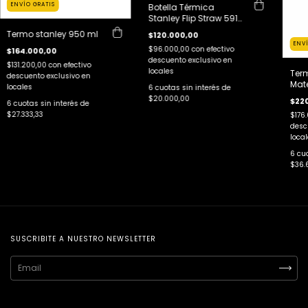
ENVÍO GRATIS
Botella Térmica
Stanley Flip Straw 591
ML
Termo stanley 950 ml
$120.000,00
ENV
$96.000,00
con
efectivo
$164.000,00
descuento exclusivo en
$131.200,00
con
efectivo
locales
Term
descuento exclusivo en
Mate
locales
6
cuotas sin interés de
$20.000,00
$22
6
cuotas sin interés de
$27.333,33
$176
desc
local
6
cuo
$36.
SUSCRIBITE A NUESTRO NEWSLETTER