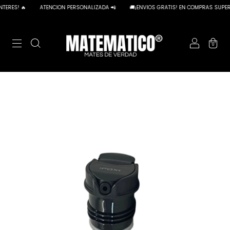
ERES! 🔥
ATENCION PERSONALIZADA 📲
🚚¡ENVIOS GRATIS! EN COMPRAS SUPERIO
0